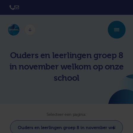
Twickel College
Twickel College
Ouders en leerlingen groep 8
Hengelo
Borne
in november welkom op onze
Twickel College
Avila College
Delden
school
Carmel Hengelo
Lyceum de Grundel
Jouw beste plek
CT Stork College
Selecteer een pagina: