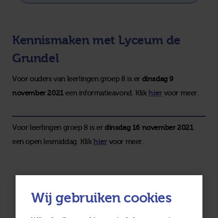
Kennismaken met Lyceum de
Grundel
dinsdag 9
Voor ouders van leerlingen groep 8 is er
november 2021
hier
een informatieavond. Klik
voor meer.
dinsdag 16 november 2021
Voor leerlingen groep 8 is er
hier
een open lesmiddag. Klik
voor meer.
Wij gebruiken cookies