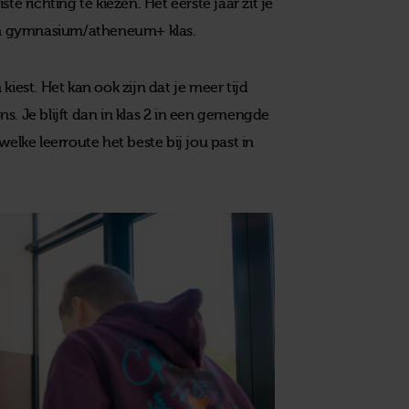
e richting te kiezen. Het eerste jaar zit je
en gymnasium/atheneum+ klas.
iest. Het kan ook zijn dat je meer tijd
s. Je blijft dan in klas 2 in een gemengde
ke leerroute het beste bij jou past in