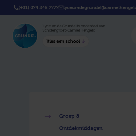
(+31) 074 245 7777
lyceumdegrundel@carmelhengelo
Lyceum de Grundel is onderdeel van
Scholengroep Carmel Hengelo
Kies een school
Twickel College
Twick
Hengelo
Borne
Twickel College
Avila 
Delden
Carme
Lyceum de Grundel
Jouw b
CT Stork College
Groep 8
Ontdekmiddagen