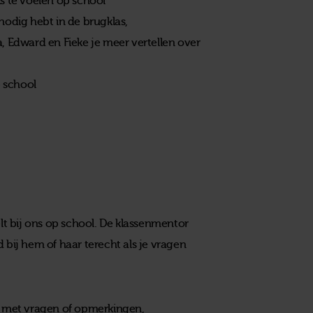
s te voelen op school
nodig hebt in de brugklas,
, Edward en Fieke je meer vertellen over
p school
elt bij ons op school. De klassenmentor
jd bij hem of haar terecht als je vragen
ht met vragen of opmerkingen,