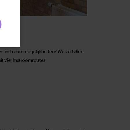
 en instroommogelijkheden? We vertellen
uit vier instroomroutes: