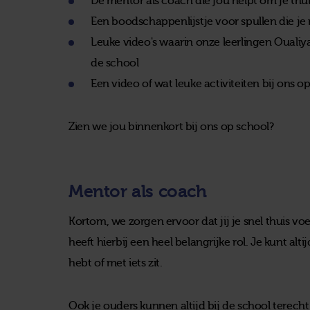
De mentor als coach die jou helpt om je thui
Een boodschappenlijstje voor spullen die je 
Leuke video's waarin onze leerlingen Oualiya
de school
Een video of wat leuke activiteiten bij ons o
Zien we jou binnenkort bij ons op school?
Mentor als coach
Kortom, we zorgen ervoor dat jij je snel thuis vo
heeft hierbij een heel belangrijke rol. Je kunt alti
hebt of met iets zit.
Ook je ouders kunnen altijd bij de school terec