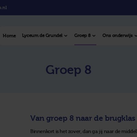
.nl
Lyceum de Grundel
Groep 8
Ons onderwijs
Home
el College
Groep 8
College
l Hengelo
este plek
Van groep 8 naar de brugklas
Binnenkort is het zover, dan ga jij naar de middel