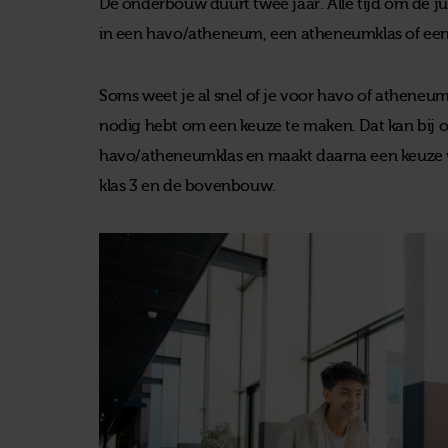
De onderbouw duurt twee jaar. Alle tijd om de juist
in een havo/atheneum, een atheneumklas of e
Soms weet je al snel of je voor havo of atheneum k
nodig hebt om een keuze te maken. Dat kan bij on
havo/atheneumklas en maakt daarna een keuze wel
klas 3 en de bovenbouw.