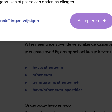
gebruiken of pas ze aan onder instellingen.
Instellingen wijzigen
Accepteren
Instromen
Wil je meer weten over de verschillende klassen
je er graag over! Bij ons op school kun je kiezen 
havo/atheneum
atheneum
gymnasium/atheneum+
havo/atheneum-sportklas
Onderbouw havo en vwo