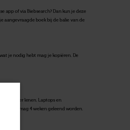
se app of via Biebsearch? Dan kun je deze
t je aangevraagde boek bij de balie van de
 wat je nodig hebt mag je kopiëren. De
Daisy-speler lenen. Laptops en
aisy-speler mag 4 weken geleend worden.