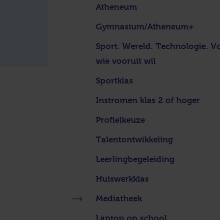
Atheneum
Gymnasium/Atheneum+
Sport. Wereld. Technologie. V
wie vooruit wil
Sportklas
Instromen klas 2 of hoger
Profielkeuze
Talentontwikkeling
Leerlingbegeleiding
Huiswerkklas
Mediatheek
Laptop op school