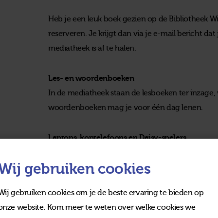
Heb je een leuk boek gezien op de Bibliotheek Wi
reserveren. Je krijgt dan via je e-mail bericht da
mediatheek is af te halen.
Les- en woordenboeken
In de mediatheek staan de lesboeken ter inzage,
woordenboeken mag je voor één dag lenen.
Laptops, koptelefoons en Daisy-spelers
Wij gebruiken cookies
Je kunt bij ons ook laptops, koptelefoons of een 
koptelefoons breng je dezelfde dag terug, de D
Wij gebruiken cookies om je de beste ervaring te bieden op
onze website. Kom meer te weten over welke cookies we
DVD