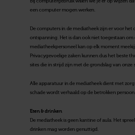
Bij computergebruik willen we je er op wijzen dat
een computer mogen werken.
De computers in de mediatheek zijn er voor het o
ontspanning. Het is dan ook niet toegestaan om 
mediatheekpersoneel kan op elk moment meekijk
Privacygevoelige zaken kunnen dus het beste t
sites die in strijd zijn met de grondslag van onze 
Alle apparatuur in de mediatheek dient met zo
schade wordt verhaald op de betrokken persoon
Eten & drinken
De mediatheek is geen kantine of aula. Het spree
drinken mag worden genuttigd.