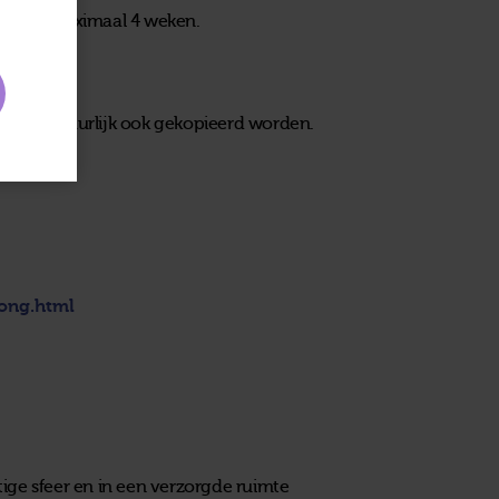
ijn van maximaal 4 weken.
ogen natuurlijk ook gekopieerd worden.
jong.html
ige sfeer en in een verzorgde ruimte