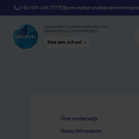
(+31) 074 245 7777
lyceumdegrundel@carmelhengelo
Lyceum de Grundel is onderdeel van
Scholengroep Carmel Hengelo
Kies een school
Twickel College
Twick
Hengelo
Borne
Twickel College
Avila 
Delden
Carme
Lyceum de Grundel
Jouw b
CT Stork College
Ons onderwijs
Havo/Atheneum