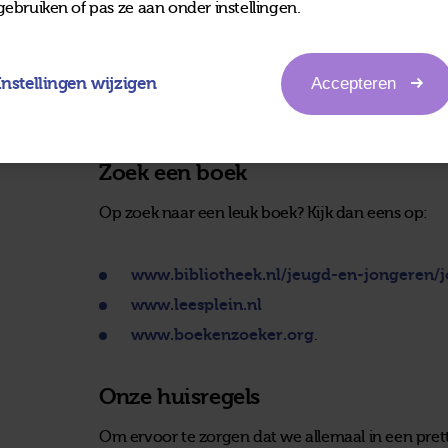
gebruiken of pas ze aan onder instellingen.
Voor het lenen van DVD’s geldt een uitleenterm
Tijdschriften
Instellingen wijzigen
Accepteren
Ook de tijdschriften worden uitgeleend, en ze m
Zoek een boek
Op zoek naar een leuk boek? Kijk dan eens op:
www.bibliotheek.nl/jeugd-en-jongeren/
www.leesplein.nl
www.boekenzoeker.org
.
Onze huisregels
Om ervoor te zorgen dat we allemaal in een prett