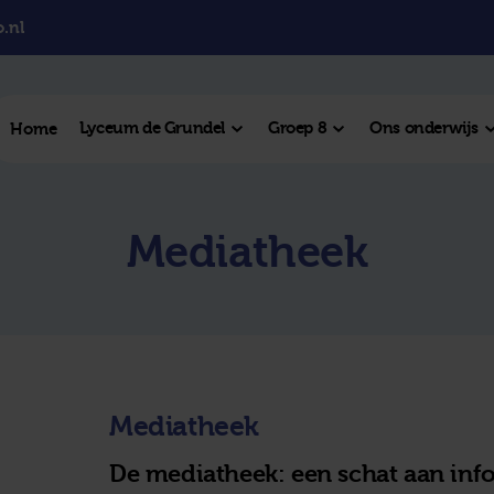
.nl
Lyceum de Grundel
Groep 8
Ons onderwijs
Home
el College
Mediatheek
College
l Hengelo
este plek
Mediatheek
De mediatheek: een schat aan inf