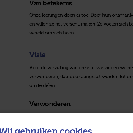
Van betekenis
Onze leerlingen doen er toe. Door hun onafhan
en willen ze het verschil maken. Ze voelen zich 
wereld om zich heen.
Visie
Voor de vervulling van onze missie vinden we het
verwonderen, daardoor aangezet worden tot ond
om te delen.
Verwonderen
Ons onderwijs start met verwonderen. Hierdoor r
worden ze in beweging gebracht. Verwondering i
Wij gebruiken cookies