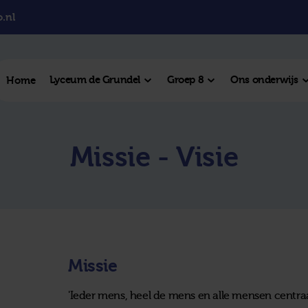
.nl
Lyceum de Grundel
Groep 8
Ons onderwijs
Home
el College
Missie - Visie
College
l Hengelo
este plek
Missie
'Ieder mens, heel de mens en alle mensen centraa