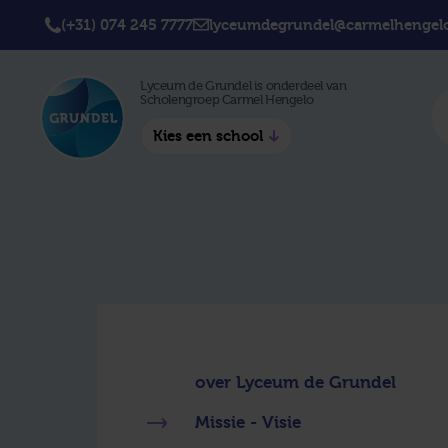
(+31) 074 245 7777
lyceumdegrundel@carmelhengelo
Lyceum de Grundel is onderdeel van
Scholengroep Carmel Hengelo
Kies een school
Twickel College
Twick
Hengelo
Borne
Twickel College
Avila 
Delden
Carme
Lyceum de Grundel
Jouw b
CT Stork College
over Lyceum de Grundel
Missie - Visie