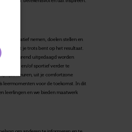
rdt ‘leren’ betekenisvol en dat inspireert.
tivatie.
n: initiatief nemen, doelen stellen en
proces tot je trots bent op het resultaat.
ngen voortdurend uitgedaagd worden
l, creatief en/of sportief verder te
 lijntjes kleuren, uit je comfortzone
ls leermomenten voor de toekomst. In dit
en leerlingen en we bieden maatwerk
n belang om anderen te informeren en te