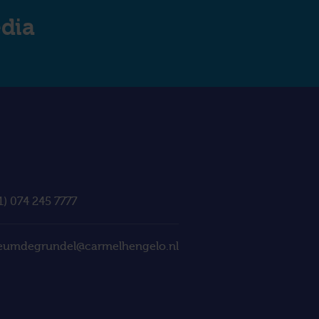
edia
1) 074 245 7777
eumdegrundel@carmelhengelo.nl