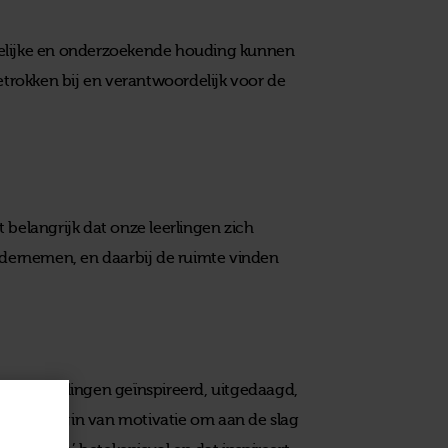
kelijke en onderzoekende houding kunnen
betrokken bij en verantwoordelijk voor de
 belangrijk dat onze leerlingen zich
ernemen, en daarbij de ruimte vinden
aken leerlingen geïnspireerd, uitgedaagd,
s het begin van motivatie om aan de slag