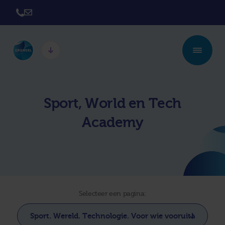
Twickel College
Twickel College
Hengelo
Borne
Sport, World en Tech
Twickel College
Avila College
Academy
Delden
Carmel Hengelo
Lyceum de Grundel
Jouw beste plek
CT Stork College
Selecteer een pagina: