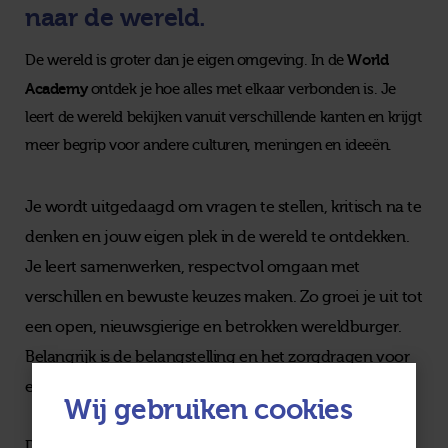
naar de wereld.
World
De wereld is groter dan je eigen omgeving. In de
Academy
ontdek je hoe alles met elkaar verbonden is. Je
leert de wereld bekijken vanuit verschillende kanten en krijgt
meer begrip voor andere culturen, meningen en ideeën.
Je wordt uitgedaagd om vragen te stellen, kritisch na te
denken en jouw eigen plek in de wereld te ontdekken.
Je leert samenwerken, respectvol omgaan met
verschillen en bewuste keuzes maken. Zo groei je uit tot
een open, nieuwsgierige en betrokken wereldburger.
Belangrijk is de belangstelling en het zorgdragen voor
elkaar en de wereld om je heen. Het goede doen.
Wij gebruiken cookies
De World Academy laat zien dat leren over de wereld