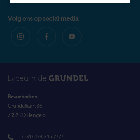
Volg ons op social media
Bezoekadres
Grundellaan 36
7552 ED Hengelo
(+31) 074 245 7777