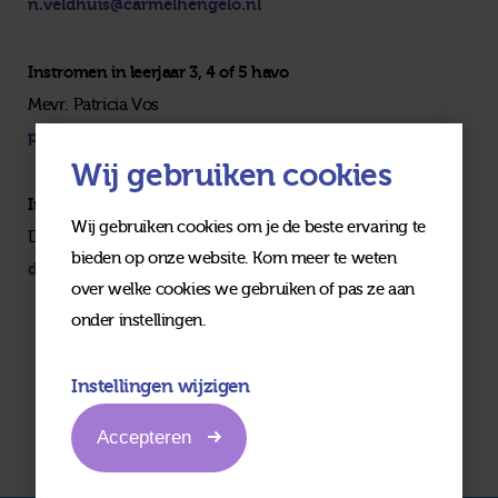
n.veldhuis@carmelhengelo.nl
Instromen in leerjaar 3, 4 of 5 havo
Mevr. Patricia Vos
p.vos@carmelhengelo.nl
Wij gebruiken cookies
Instromen in leerjaar 3, 4, 5 of 6 vwo
Wij gebruiken cookies om je de beste ervaring te
Dhr. Detlef Duwe
bieden op onze website. Kom meer te weten
d.duwe@carmelhengelo.nl
over welke cookies we gebruiken of pas ze aan
onder instellingen.
Instellingen wijzigen
Accepteren