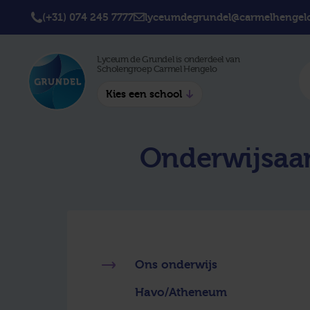
(+31) 074 245 7777
lyceumdegrundel@carmelhengelo
Lyceum de Grundel is onderdeel van
Scholengroep Carmel Hengelo
Kies een school
Twickel College
Twick
Onderwijsaa
Hengelo
Borne
Twickel College
Avila 
Delden
Carme
Lyceum de Grundel
Jouw b
CT Stork College
Ons onderwijs
Havo/Atheneum