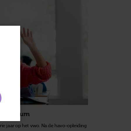
gymnasium
ie jaar op het vwo. Na de havo-opleiding