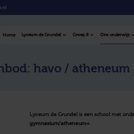
.nl
Lyceum de Grundel
Groep 8
Ons onderwijs
Home
el College
nbod: havo / atheneum
College
l Hengelo
este plek
Lyceum de Grundel is een school met ond
gymnasium/atheneum+
.