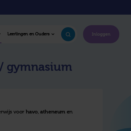
Leerlingen en Ouders
Inloggen
 / gymnasium
erwijs voor
havo
,
atheneum
en