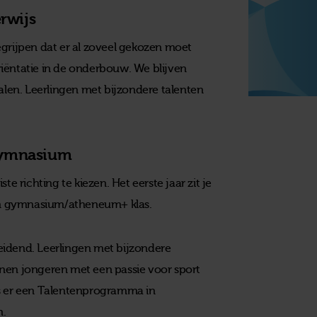
rwijs
egrijpen dat er al zoveel gekozen moet
iëntatie in de onderbouw. We blijven
halen. Leerlingen met bijzondere talenten
gymnasium
e richting te kiezen. Het eerste jaar zit je
en gymnasium/atheneum+ klas.
 leidend. Leerlingen met bijzondere
nnen jongeren met een passie voor sport
is er een Talentenprogramma in
n.