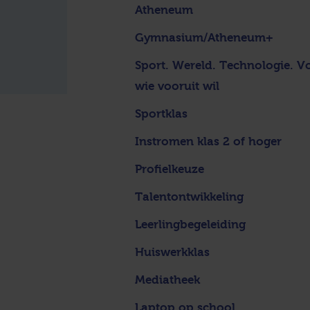
Atheneum
Gymnasium/Atheneum+
Sport. Wereld. Technologie. V
wie vooruit wil
Sportklas
Instromen klas 2 of hoger
Profielkeuze
Talentontwikkeling
Leerlingbegeleiding
Huiswerkklas
Mediatheek
Laptop op school