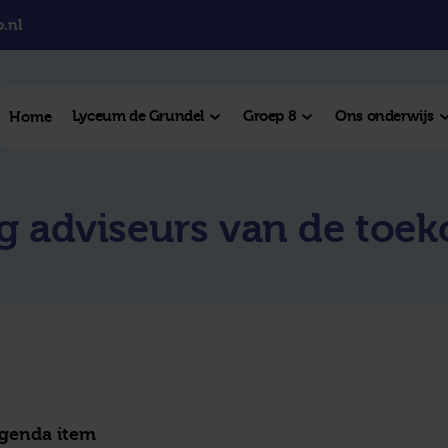
.nl
Lyceum de Grundel
Groep 8
Ons onderwijs
Home
el College
 adviseurs van de toe
College
l Hengelo
este plek
agenda item