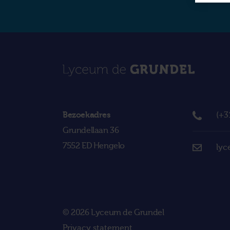
Bezoekadres
(+3
Grundellaan 36
7552 ED Hengelo
lyc
© 2026 Lyceum de Grundel
Privacy statement