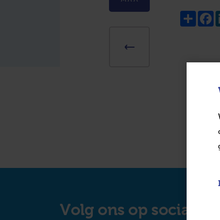
Share
F
Volg ons op social m