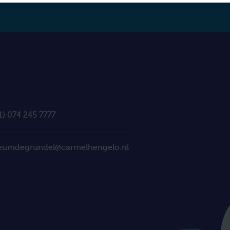
1) 074 245 7777
eumdegrundel@carmelhengelo.nl