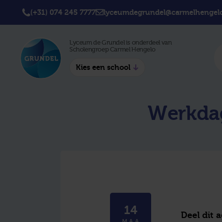
(+31) 074 245 7777
lyceumdegrundel@carmelhengelo
Lyceum de Grundel is onderdeel van
Scholengroep Carmel Hengelo
Kies een school
Twickel College
Twick
Werkdag
Hengelo
Borne
Twickel College
Avila 
Delden
Carme
Lyceum de Grundel
Jouw b
CT Stork College
14
Deel dit 
MAA