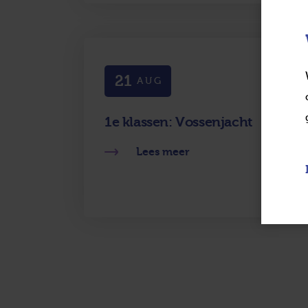
21
AUG
1e klassen: Vossenjacht
Lees meer