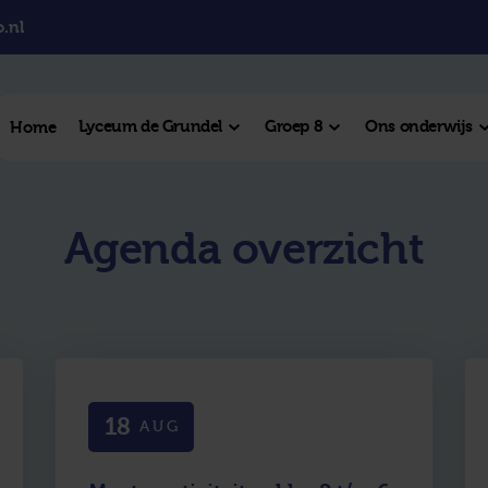
.nl
Lyceum de Grundel
Groep 8
Ons onderwijs
Home
el College
Agenda overzicht
College
l Hengelo
este plek
18
AUG