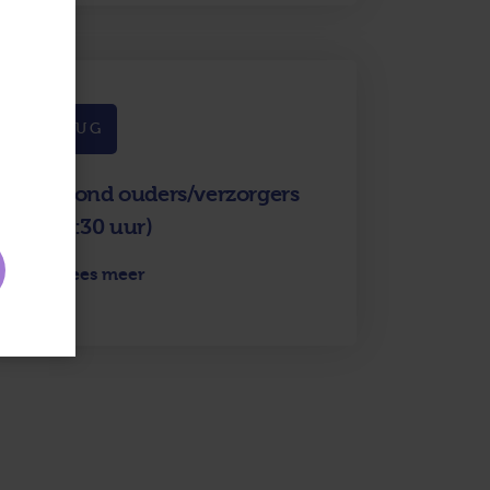
26
AUG
Infoavond ouders/verzorgers
6V (19:30 uur)
Lees meer