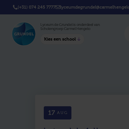
(+31) 074 245 7777
lyceumdegrundel@carmelhengelo
Lyceum de Grundel is onderdeel van
Scholengroep Carmel Hengelo
Kies een school
Twickel College
Twick
Hengelo
Borne
Twickel College
Avila 
Delden
Carme
Lyceum de Grundel
Jouw b
CT Stork College
17
AUG