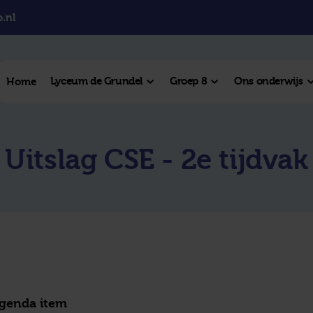
.nl
Lyceum de Grundel
Groep 8
Ons onderwijs
Home
el College
Uitslag CSE - 2e tijdvak
College
l Hengelo
este plek
agenda item