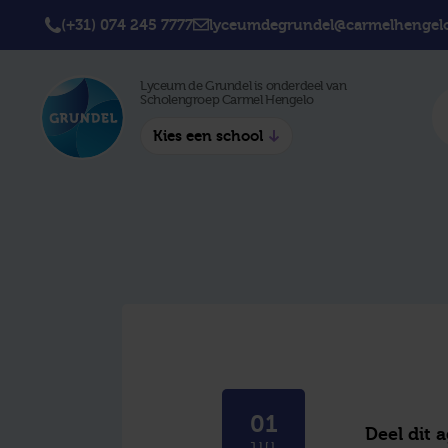
(+31) 074 245 7777
lyceumdegrundel@carmelhengelo
Lyceum de Grundel is onderdeel van
Scholengroep Carmel Hengelo
Kies een school
Twickel College
Twick
Hengelo
Borne
Twickel College
Avila 
Delden
Carme
Lyceum de Grundel
Jouw b
CT Stork College
01
Deel dit 
JUL