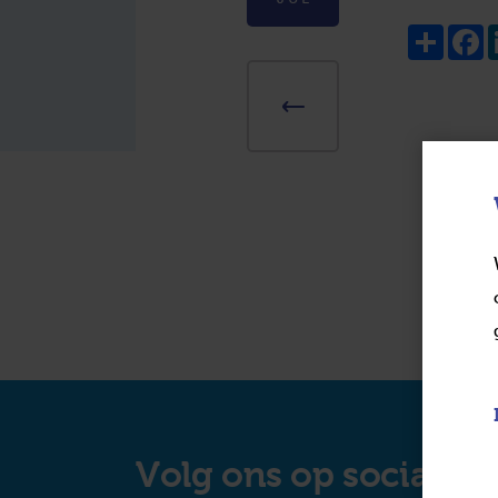
Share
F
Volg ons op social m