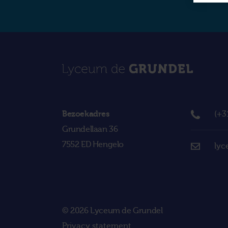
Bezoekadres
(+3
Grundellaan 36
7552 ED Hengelo
lyc
© 2026 Lyceum de Grundel
Privacy statement