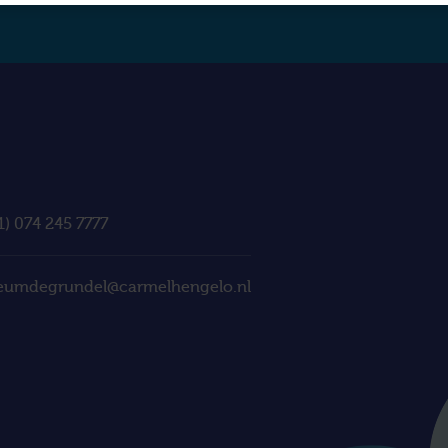
1) 074 245 7777
eumdegrundel@carmelhengelo.nl