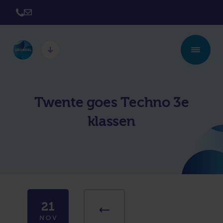
Twickel College
Twickel College
Hengelo
Borne
Twente goes Techno 3e
Twickel College
Avila College
klassen
Delden
Carmel Hengelo
Lyceum de Grundel
Jouw beste plek
CT Stork College
21
NOV