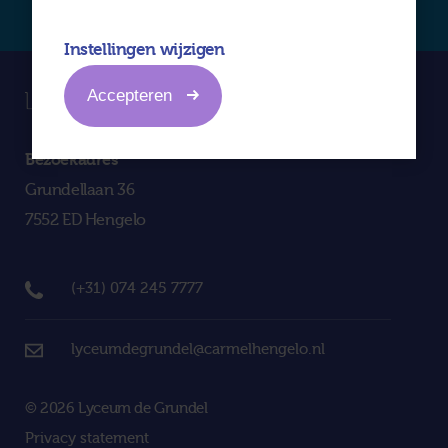
Instellingen wijzigen
Accepteren
Bezoekadres
Grundellaan 36
7552 ED Hengelo
(+31) 074 245 7777
lyceumdegrundel@carmelhengelo.nl
© 2026 Lyceum de Grundel
Privacy statement