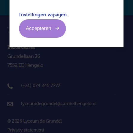
Instellingen wijzigen
Accepteren
Bezoekadres
Grundellaan 36
7552 ED Hengelo
(+31) 074 245 7777
lyceumdegrundel@carmelhengelo.nl
© 2026 Lyceum de Grundel
Privacy statement