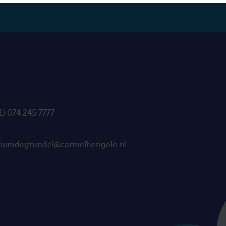
1) 074 245 7777
eumdegrundel@carmelhengelo.nl