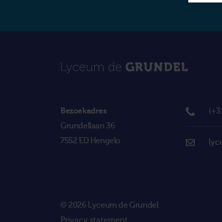
Bezoekadres
(+3
Grundellaan 36
7552 ED Hengelo
lyc
© 2026 Lyceum de Grundel
Privacy statement