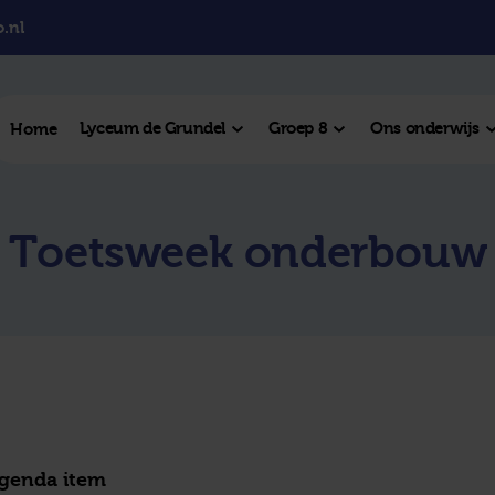
.nl
Lyceum de Grundel
Groep 8
Ons onderwijs
Home
el College
Toetsweek onderbouw
College
l Hengelo
este plek
agenda item