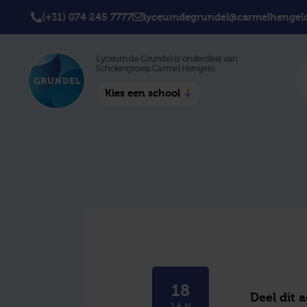
(+31) 074 245 7777
lyceumdegrundel@carmelhengelo
Lyceum de Grundel is onderdeel van
Scholengroep Carmel Hengelo
Kies een school
Twickel College
Twick
Hengelo
Borne
Twickel College
Avila 
Delden
Carme
Lyceum de Grundel
Jouw b
CT Stork College
18
Deel dit 
JAN