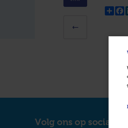
Share
F
Volg ons op social m