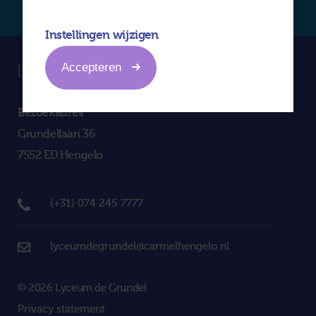
Instellingen wijzigen
Accepteren
Bezoekadres
Grundellaan 36
7552 ED Hengelo
(+31) 074 245 7777
lyceumdegrundel@carmelhengelo.nl
© 2026 Lyceum de Grundel
Privacy statement