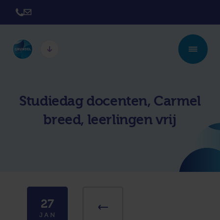
Twickel College
Twickel College
Hengelo
Borne
Studiedag docenten, Carmel
Twickel College
Avila College
breed, leerlingen vrij
Delden
Carmel Hengelo
Lyceum de Grundel
Jouw beste plek
CT Stork College
27
JAN