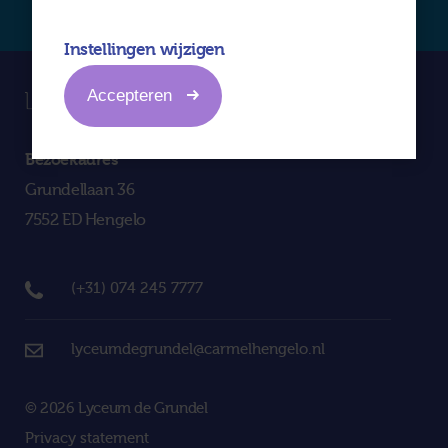
Instellingen wijzigen
Accepteren
Bezoekadres
Grundellaan 36
7552 ED Hengelo
(+31) 074 245 7777
lyceumdegrundel@carmelhengelo.nl
© 2026 Lyceum de Grundel
Privacy statement