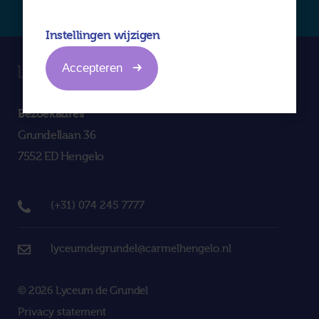
Instellingen wijzigen
Accepteren
Bezoekadres
Grundellaan 36
7552 ED Hengelo
(+31) 074 245 7777
lyceumdegrundel@carmelhengelo.nl
© 2026 Lyceum de Grundel
Privacy statement