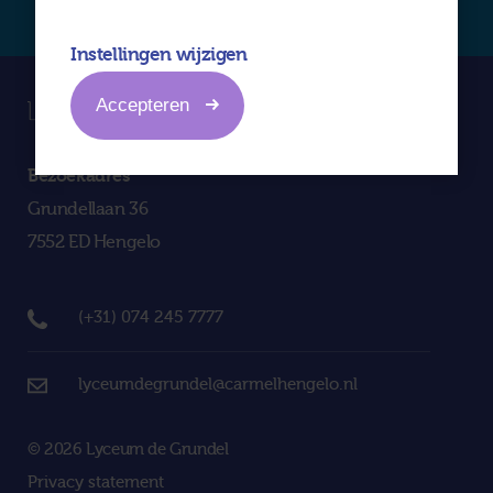
Instellingen wijzigen
Accepteren
Bezoekadres
Grundellaan 36
7552 ED Hengelo
(+31) 074 245 7777
lyceumdegrundel@carmelhengelo.nl
© 2026 Lyceum de Grundel
Privacy statement