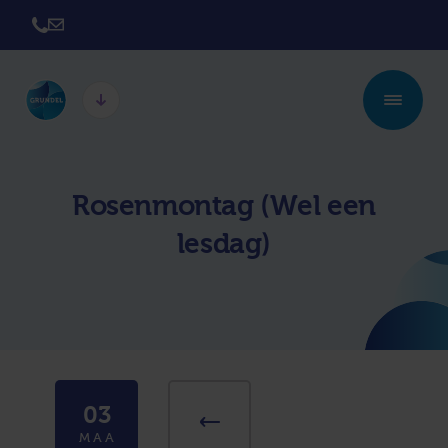
Twickel College
Twickel College
Hengelo
Borne
Rosenmontag (Wel een
Twickel College
Avila College
lesdag)
Delden
Carmel Hengelo
Lyceum de Grundel
Jouw beste plek
CT Stork College
03
MAA