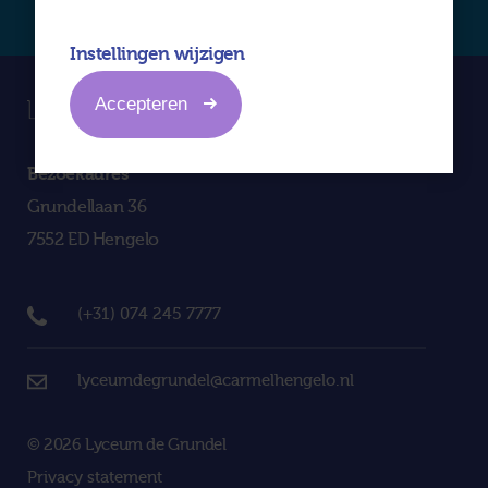
Instellingen wijzigen
Accepteren
Bezoekadres
Grundellaan 36
7552 ED Hengelo
(+31) 074 245 7777
lyceumdegrundel@carmelhengelo.nl
© 2026 Lyceum de Grundel
Privacy statement