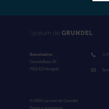
Bezoekadres
(+3
Grundellaan 36
7552 ED Hengelo
lyc
© 2026 Lyceum de Grundel
Privacy statement