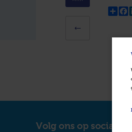
Share
F
Volg ons op social m