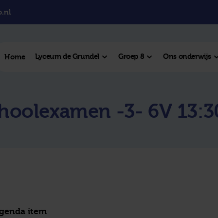
.nl
Lyceum de Grundel
Groep 8
Ons onderwijs
Home
el College
choolexamen -3- 6V 13:30
College
l Hengelo
este plek
agenda item