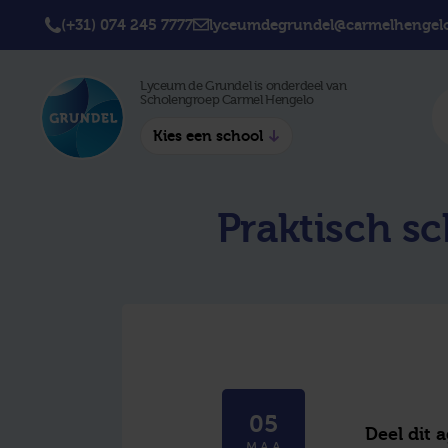
(+31) 074 245 7777
lyceumdegrundel@carmelhengelo
Lyceum de Grundel is onderdeel van
Scholengroep Carmel Hengelo
Kies een school
Twickel College
Twick
Praktisch s
Hengelo
Borne
Twickel College
Avila 
Delden
Carme
Lyceum de Grundel
Jouw b
CT Stork College
05
Deel dit 
MAA