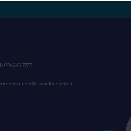
1) 074 245 7777
eumdegrundel@carmelhengelo.nl