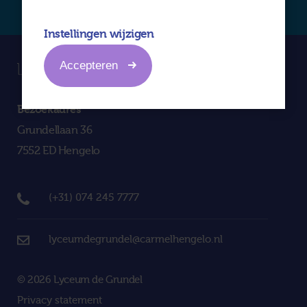
Instellingen wijzigen
Accepteren
Bezoekadres
Grundellaan 36
7552 ED Hengelo
(+31) 074 245 7777
lyceumdegrundel@carmelhengelo.nl
© 2026 Lyceum de Grundel
Privacy statement