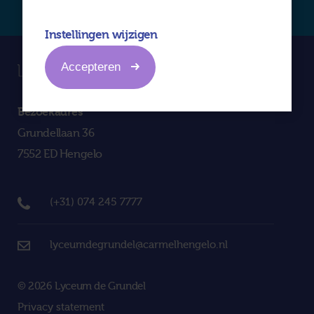
Instellingen wijzigen
Accepteren
Bezoekadres
Grundellaan 36
7552 ED Hengelo
(+31) 074 245 7777
lyceumdegrundel@carmelhengelo.nl
© 2026 Lyceum de Grundel
Privacy statement