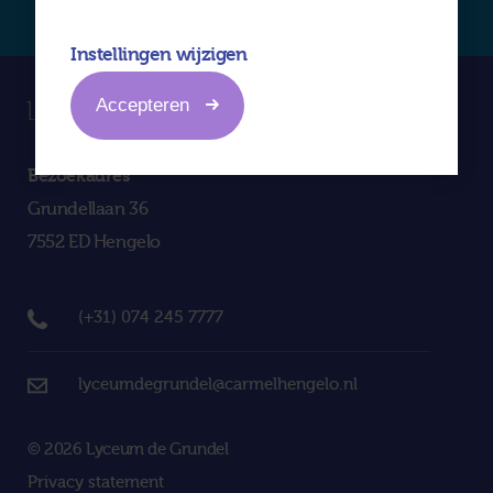
Instellingen wijzigen
Accepteren
Bezoekadres
Grundellaan 36
7552 ED Hengelo
(+31) 074 245 7777
lyceumdegrundel@carmelhengelo.nl
© 2026 Lyceum de Grundel
Privacy statement