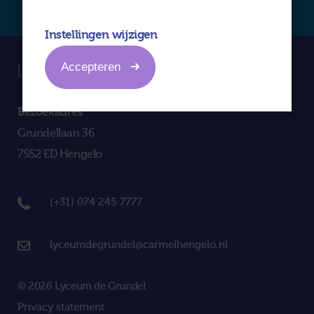
Instellingen wijzigen
Accepteren
Bezoekadres
Grundellaan 36
7552 ED Hengelo
(+31) 074 245 7777
lyceumdegrundel@carmelhengelo.nl
© 2026 Lyceum de Grundel
Privacy statement