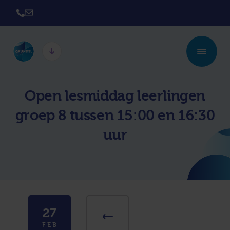
Twickel College
Twickel College
Open lesmiddag leerlingen
Hengelo
Borne
groep 8 tussen 15:00 en 16:30
Twickel College
Avila College
Delden
uur
Carmel Hengelo
Lyceum de Grundel
Jouw beste plek
CT Stork College
27
FEB