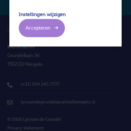
Instellingen wijzigen
Accepteren
Bezoekadres
Grundellaan 36
7552 ED Hengelo
(+31) 074 245 7777
lyceumdegrundel@carmelhengelo.nl
© 2026 Lyceum de Grundel
Privacy statement