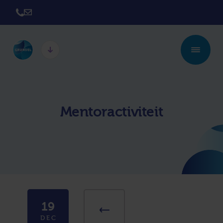
Twickel College
Twickel College
Hengelo
Borne
Mentoractiviteit
Twickel College
Avila College
Delden
Carmel Hengelo
Lyceum de Grundel
Jouw beste plek
CT Stork College
19
DEC