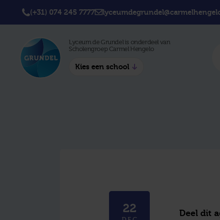
(+31) 074 245 7777
lyceumdegrundel@carmelhengelo
Lyceum de Grundel is onderdeel van
Scholengroep Carmel Hengelo
Kies een school
Twickel College
Twick
Hengelo
Borne
Twickel College
Avila 
Delden
Carme
Lyceum de Grundel
Jouw b
CT Stork College
22
Deel dit 
DEC