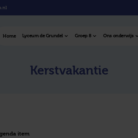
.nl
Lyceum de Grundel
Groep 8
Ons onderwijs
Home
el College
Kerstvakantie
College
l Hengelo
este plek
agenda item