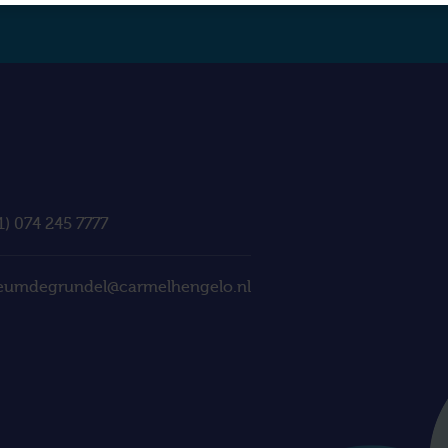
1) 074 245 7777
eumdegrundel@carmelhengelo.nl