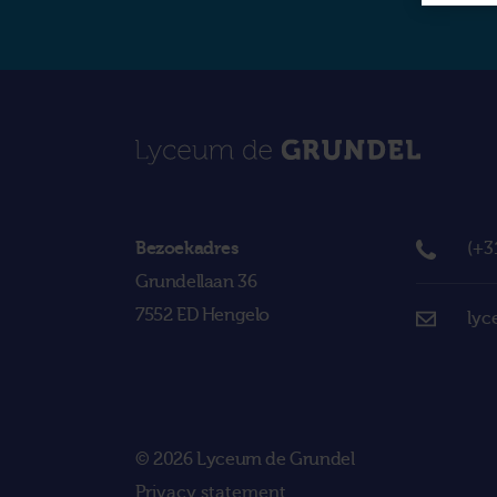
Bezoekadres
(+3
Grundellaan 36
7552 ED Hengelo
lyc
© 2026 Lyceum de Grundel
Privacy statement