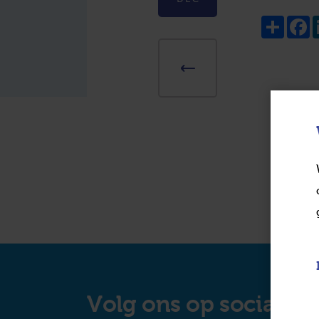
Share
F
Volg ons op social m