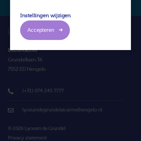
Instellingen wijzigen
Accepteren
Bezoekadres
Grundellaan 36
7552 ED Hengelo
(+31) 074 245 7777
lyceumdegrundel@carmelhengelo.nl
© 2026 Lyceum de Grundel
Privacy statement