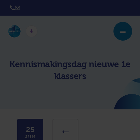
Twickel College
Twickel College
Hengelo
Borne
Kennismakingsdag nieuwe 1e
Twickel College
Avila College
klassers
Delden
Carmel Hengelo
Lyceum de Grundel
Jouw beste plek
CT Stork College
25
JUN