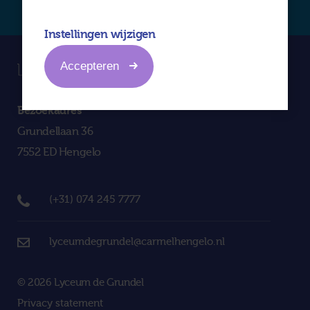
Instellingen wijzigen
Accepteren
Bezoekadres
Grundellaan 36
7552 ED Hengelo
(+31) 074 245 7777
lyceumdegrundel@carmelhengelo.nl
© 2026 Lyceum de Grundel
Privacy statement