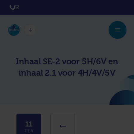
Twickel College
Twickel College
Hengelo
Borne
Inhaal SE-2 voor 5H/6V en
Twickel College
Avila College
inhaal 2.1 voor 4H/4V/5V
Delden
Carmel Hengelo
Lyceum de Grundel
Jouw beste plek
CT Stork College
11
FEB