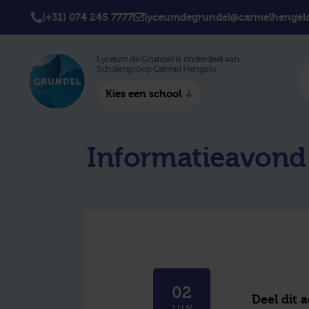
(+31) 074 245 7777
lyceumdegrundel@carmelhengelo
Lyceum de Grundel is onderdeel van
Scholengroep Carmel Hengelo
Kies een school
Twickel College
Twick
Informatieavond 
Hengelo
Borne
Twickel College
Avila 
Delden
Carme
Lyceum de Grundel
Jouw b
CT Stork College
02
Deel dit 
JUN