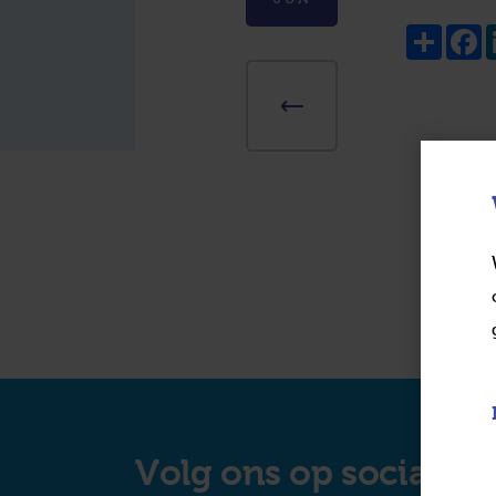
Share
F
Volg ons op social m