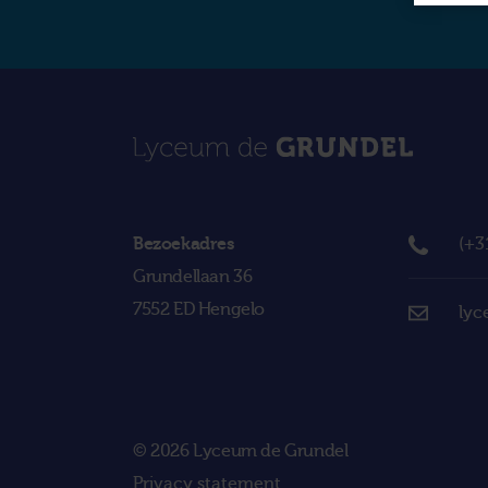
Bezoekadres
(+3
Grundellaan 36
7552 ED Hengelo
lyc
© 2026 Lyceum de Grundel
Privacy statement