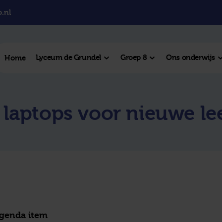
.nl
Lyceum de Grundel
Groep 8
Ons onderwijs
Home
el College
laptops voor nieuwe le
College
l Hengelo
este plek
agenda item