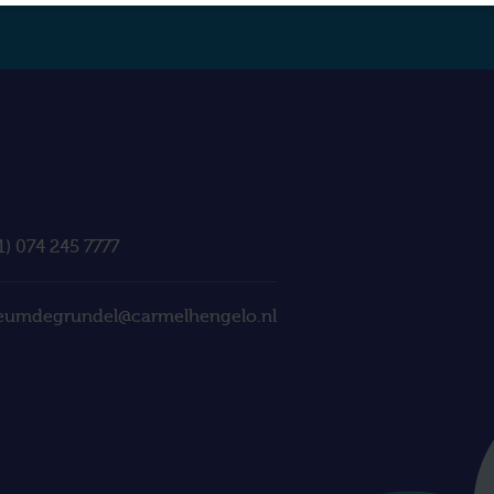
1) 074 245 7777
eumdegrundel@carmelhengelo.nl