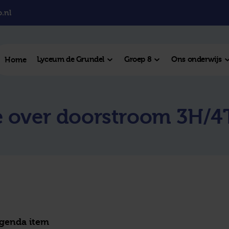
.nl
Lyceum de Grundel
Groep 8
Ons onderwijs
Home
el College
e over doorstroom 3H/4
College
l Hengelo
este plek
agenda item