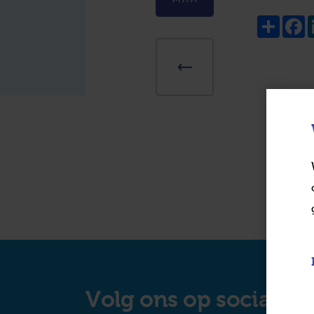
Share
F
Volg ons op social m