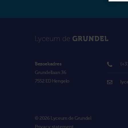
Bezoekadres
(+3
Grundellaan 36
7552 ED Hengelo
lyc
© 2026 Lyceum de Grundel
Privacy statement