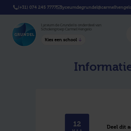
(+31) 074 245 7777
lyceumdegrundel@carmelhengelo
Lyceum de Grundel is onderdeel van
Scholengroep Carmel Hengelo
Kies een school
Twickel College
Twick
Informati
Hengelo
Borne
Twickel College
Avila 
Delden
Carme
Lyceum de Grundel
Jouw b
CT Stork College
12
Deel dit 
MAA