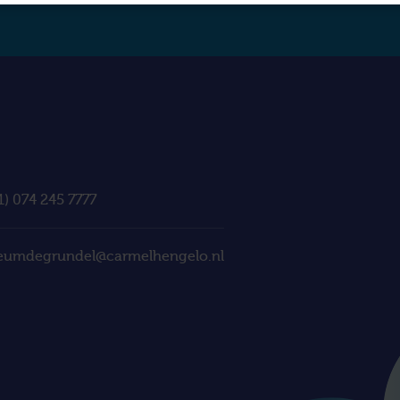
1) 074 245 7777
eumdegrundel@carmelhengelo.nl