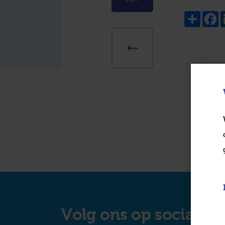
Share
F
Volg ons op social m