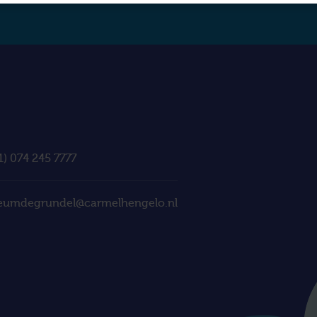
1) 074 245 7777
eumdegrundel@carmelhengelo.nl