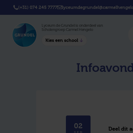
(+31) 074 245 7777
lyceumdegrundel@carmelhengelo
Lyceum de Grundel is onderdeel van
Scholengroep Carmel Hengelo
Kies een school
Twickel College
Twick
Infoavond
Hengelo
Borne
Twickel College
Avila 
Delden
Carme
Lyceum de Grundel
Jouw b
CT Stork College
02
Deel dit 
SEP