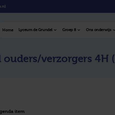
.nl
Lyceum de Grundel
Groep 8
Ons onderwijs
Home
el College
 ouders/verzorgers 4H (
College
l Hengelo
este plek
agenda item