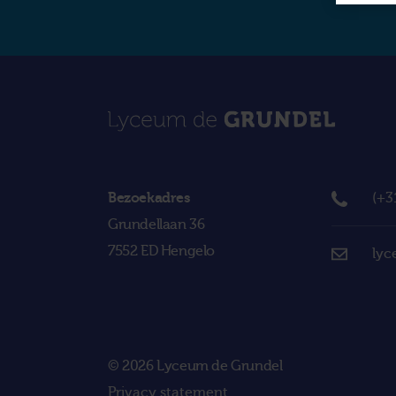
Bezoekadres
(+3
Grundellaan 36
7552 ED Hengelo
lyc
© 2026 Lyceum de Grundel
Privacy statement