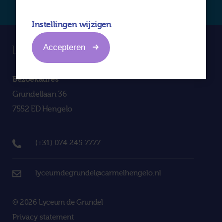
Instellingen wijzigen
Accepteren
Bezoekadres
Grundellaan 36
7552 ED Hengelo
(+31) 074 245 7777
lyceumdegrundel@carmelhengelo.nl
© 2026 Lyceum de Grundel
Privacy statement