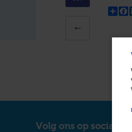
Share
F
Volg ons op social m