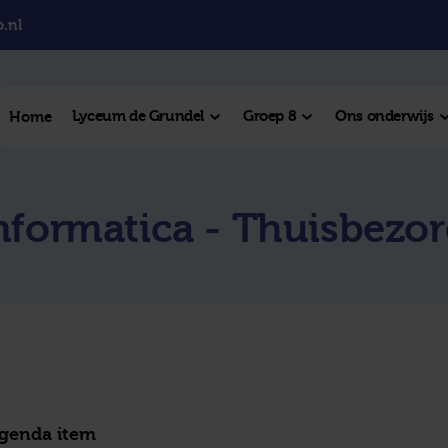
.nl
Lyceum de Grundel
Groep 8
Ons onderwijs
Home
el College
informatica - Thuisbezo
College
l Hengelo
este plek
agenda item