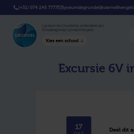
(+31) 074 245 7777
lyceumdegrundel@carmelhengelo
Lyceum de Grundel is onderdeel van
Scholengroep Carmel Hengelo
Kies een school
Twickel College
Twick
Excursie 6V 
Hengelo
Borne
Twickel College
Avila 
Delden
Carme
Lyceum de Grundel
Jouw b
CT Stork College
17
Deel dit 
OKT