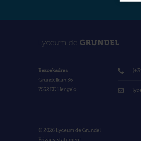
Bezoekadres
(+3
Grundellaan 36
7552 ED Hengelo
lyc
© 2026 Lyceum de Grundel
Privacy statement