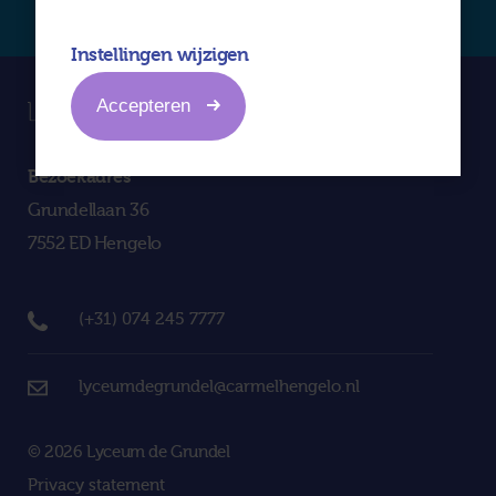
Instellingen wijzigen
Accepteren
Bezoekadres
Grundellaan 36
7552 ED Hengelo
(+31) 074 245 7777
lyceumdegrundel@carmelhengelo.nl
© 2026 Lyceum de Grundel
Privacy statement