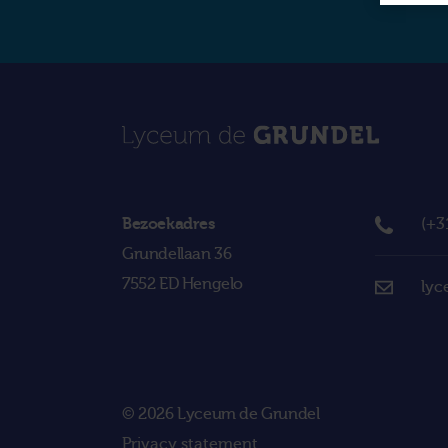
Bezoekadres
(+3
Grundellaan 36
7552 ED Hengelo
lyc
© 2026 Lyceum de Grundel
Privacy statement