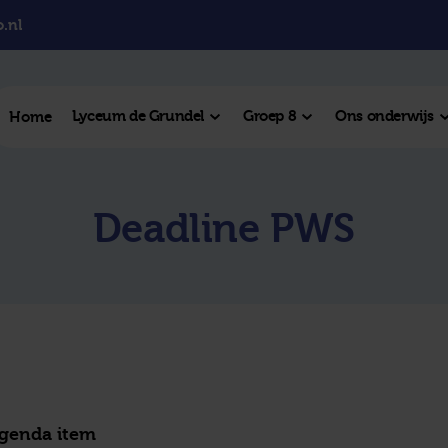
.nl
Lyceum de Grundel
Groep 8
Ons onderwijs
Home
el College
Deadline PWS
College
l Hengelo
este plek
agenda item