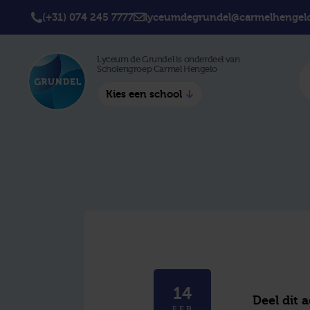
(+31) 074 245 7777
lyceumdegrundel@carmelhengelo
Lyceum de Grundel is onderdeel van
Scholengroep Carmel Hengelo
Kies een school
Twickel College
Twick
Hengelo
Borne
Twickel College
Avila 
Delden
Carme
Lyceum de Grundel
Jouw b
CT Stork College
14
Deel dit 
FEB