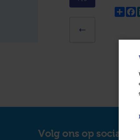
Share
F
Volg ons op social m