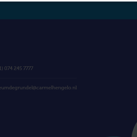
1) 074 245 7777
eumdegrundel@carmelhengelo.nl