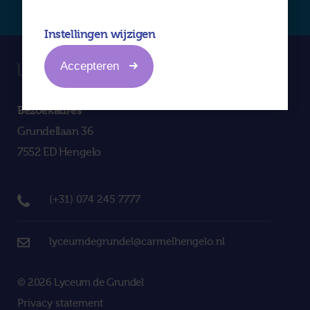
Instellingen wijzigen
Accepteren
Bezoekadres
Grundellaan 36
7552 ED Hengelo
(+31) 074 245 7777
lyceumdegrundel@carmelhengelo.nl
© 2026 Lyceum de Grundel
Privacy statement