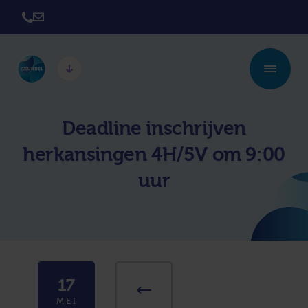
Twickel College
Twickel College
Deadline inschrijven
Hengelo
Borne
herkansingen 4H/5V om 9:00
Twickel College
Avila College
Delden
uur
Carmel Hengelo
Lyceum de Grundel
Jouw beste plek
CT Stork College
17
MEI