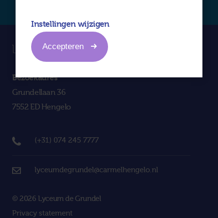
Instellingen wijzigen
Accepteren
Bezoekadres
Grundellaan 36
7552 ED Hengelo
(+31) 074 245 7777
lyceumdegrundel@carmelhengelo.nl
© 2026 Lyceum de Grundel
Privacy statement