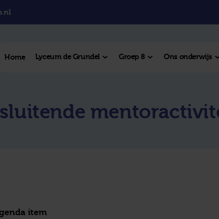
.nl
Lyceum de Grundel
Groep 8
Ons onderwijs
Home
el College
sluitende mentoractivit
College
l Hengelo
este plek
agenda item