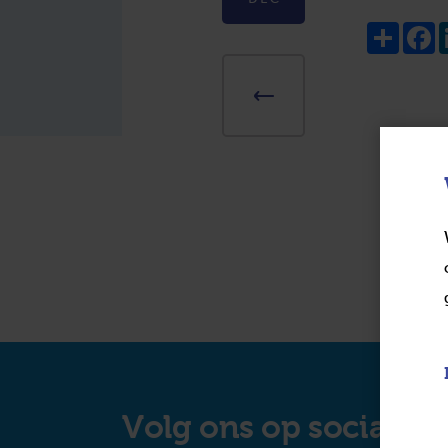
Share
F
Volg ons op social m