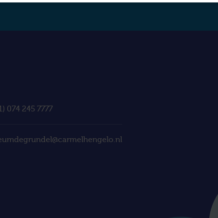
1) 074 245 7777
eumdegrundel@carmelhengelo.nl