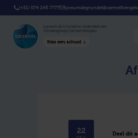
(+31) 074 245 7777
lyceumdegrundel@carmelhengelo
Lyceum de Grundel is onderdeel van
Scholengroep Carmel Hengelo
Kies een school
Twickel College
Twick
Af
Hengelo
Borne
Twickel College
Avila 
Delden
Carme
Lyceum de Grundel
Jouw b
CT Stork College
22
Deel dit 
DEC