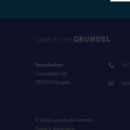
Bezoekadres
(+3
Grundellaan 36
7552 ED Hengelo
lyc
© 2026 Lyceum de Grundel
Privacy statement