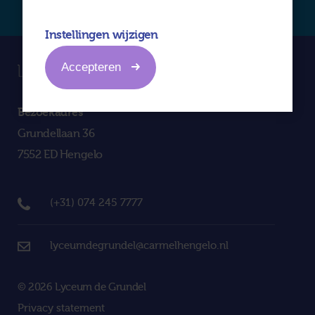
Instellingen wijzigen
Accepteren
Bezoekadres
Grundellaan 36
7552 ED Hengelo
(+31) 074 245 7777
lyceumdegrundel@carmelhengelo.nl
© 2026 Lyceum de Grundel
Privacy statement