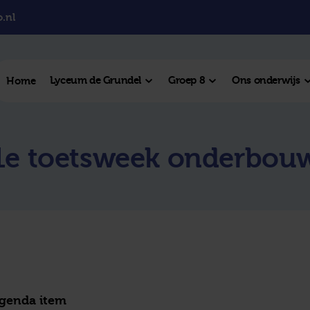
.nl
Lyceum de Grundel
Groep 8
Ons onderwijs
Home
el College
1e toetsweek onderbou
College
l Hengelo
este plek
agenda item