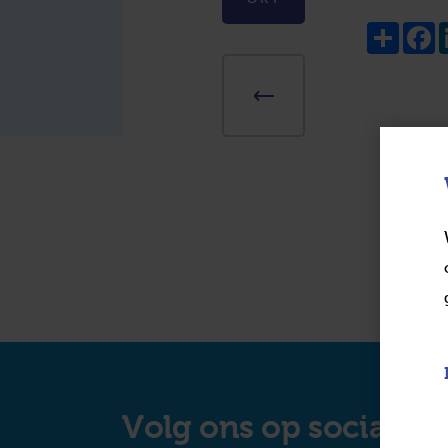
Share
F
Volg ons op social m