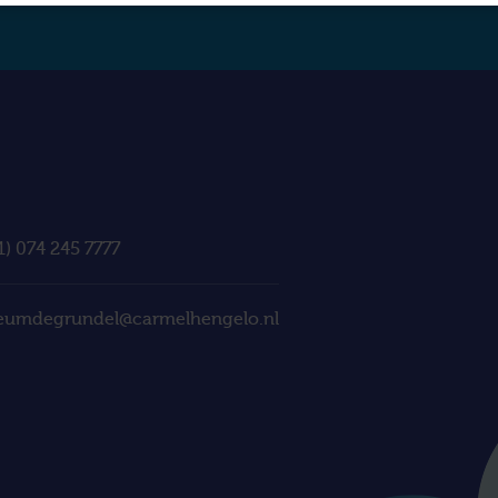
1) 074 245 7777
eumdegrundel@carmelhengelo.nl