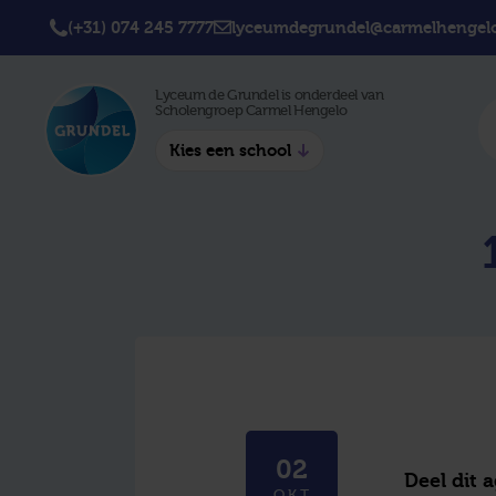
(+31) 074 245 7777
lyceumdegrundel@carmelhengelo
Lyceum de Grundel is onderdeel van
Scholengroep Carmel Hengelo
Kies een school
Twickel College
Twick
Hengelo
Borne
Twickel College
Avila 
Delden
Carme
Lyceum de Grundel
Jouw b
CT Stork College
02
Deel dit 
OKT