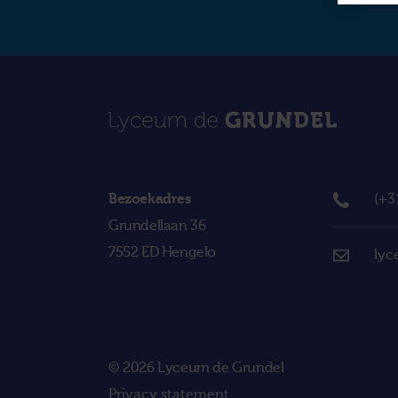
Bezoekadres
(+3
Grundellaan 36
7552 ED Hengelo
lyc
© 2026 Lyceum de Grundel
Privacy statement