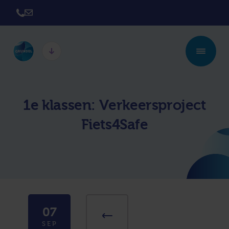
Twickel College
Twickel College
Hengelo
Borne
1e klassen: Verkeersproject
Twickel College
Avila College
Fiets4Safe
Delden
Carmel Hengelo
Lyceum de Grundel
Jouw beste plek
CT Stork College
07
SEP