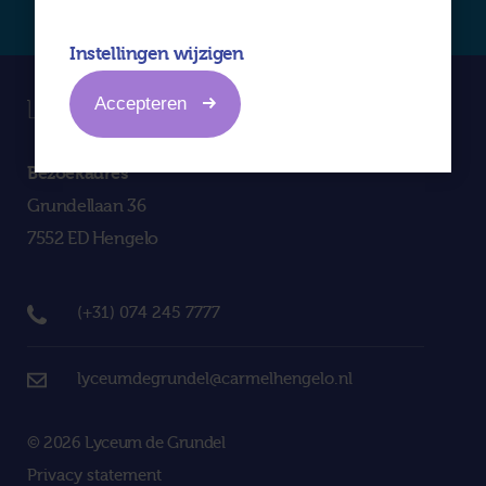
Instellingen wijzigen
Accepteren
Bezoekadres
Grundellaan 36
7552 ED Hengelo
(+31) 074 245 7777
lyceumdegrundel@carmelhengelo.nl
© 2026 Lyceum de Grundel
Privacy statement