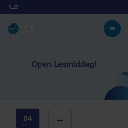
Twickel College
Twickel College
Hengelo
Borne
Open Lesmiddag!
Twickel College
Avila College
Delden
Carmel Hengelo
Lyceum de Grundel
Jouw beste plek
CT Stork College
04
DEC