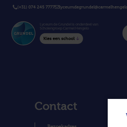
(+31) 074 245 7777
lyceumdegrundel@carmelhengelo
Lyceum de Grundel is onderdeel van
Scholengroep Carmel Hengelo
Kies een school
Twickel College
Twick
Hengelo
Borne
Twickel College
Avila 
Delden
Carme
Lyceum de Grundel
Jouw b
Contact
CT Stork College
Bezoekadres