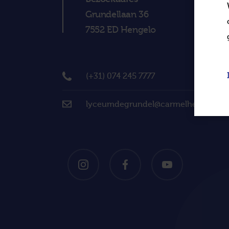
Grundellaan 36
7552 ED Hengelo
(+31) 074 245 7777
lyceumdegrundel@carmelhengelo.nl